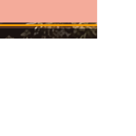
ACERCA DE
En CASA GIRALDA, sin importar si
eres local o extranjero, eres un
aventurero.